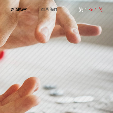
繁 /
En /
简
新聞動態
聯系我們